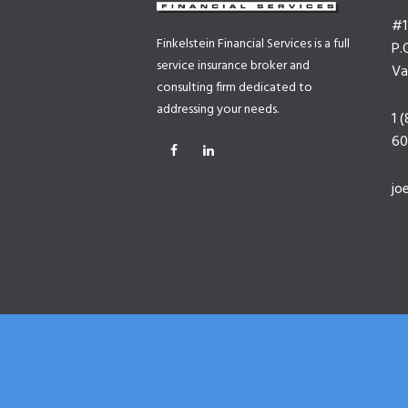
#1
Finkelstein Financial Services is a full
P.
service insurance broker and
Va
consulting firm dedicated to
addressing your needs.
1 
60
jo