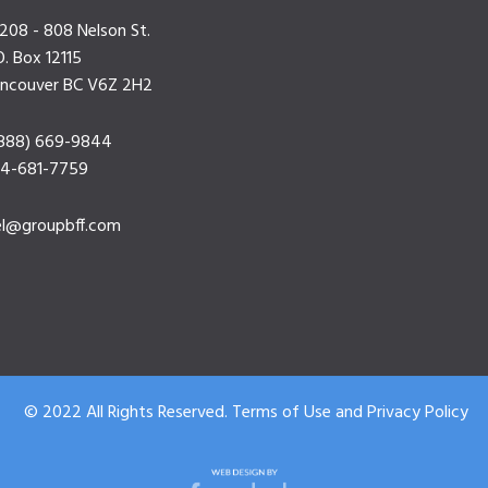
208 - 808 Nelson St.
O. Box 12115
ncouver BC V6Z 2H2
(888) 669-9844
4-681-7759
el@groupbff.com
© 2022 All Rights Reserved.
Terms of Use
and
Privacy Policy