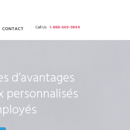
Call Us
1-888-669-9844
CONTACT
s d’avantages
x personnalisés
mployés